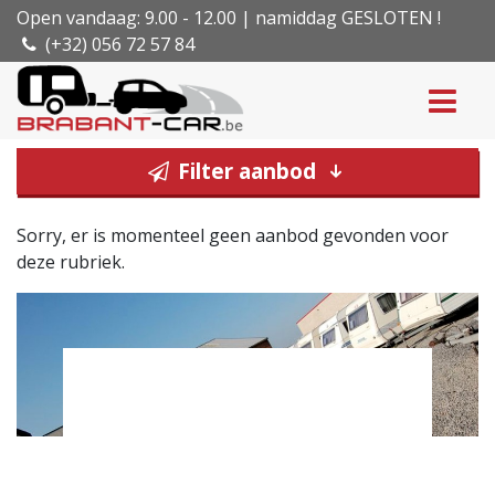
Open vandaag: 9.00 - 12.00 | namiddag GESLOTEN !
(+32) 056 72 57 84
Filter aanbod
Sorry, er is momenteel geen aanbod gevonden voor
deze rubriek.