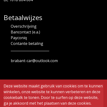
Betaalwijzes
Overschrijving
Bancontact (e.a.)
Payconiq
Contante betaling
_______________________
brabant-car@outlook.com
Deze website maakt gebruik van cookies om te kunnen
Tijdens de algemene verlof-periode
winkelen, onze website te kunnen verbeteren en deze
van
20 juli tot en met 8 augustus ,
cookiebalk te tonen. Door te surfen op deze website,
op MAANDAG , WOENSDAG en VRIJDAG :
ga je akkoord met het plaatsen van deze cookies.