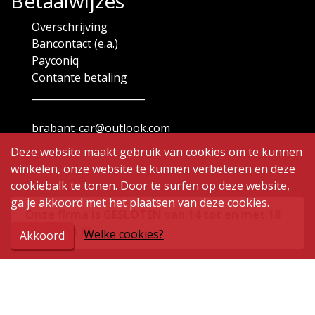
Betaalwijzes
Overschrijving
Bancontact (e.a.)
Payconiq
Contante betaling
_______________________
brabant-car@outlook.com
Deze website maakt gebruik van cookies om te kunnen
winkelen, onze website te kunnen verbeteren en deze
cookiebalk te tonen. Door te surfen op deze website,
ga je akkoord met het plaatsen van deze cookies.
Onze firma is GESLOTEN van 14 tot en met 18
augustus !!!
Welke cookies?
Akkoord
Openingsuren
Maandag
9.00 - 12.00 | 14.00 - 19.00