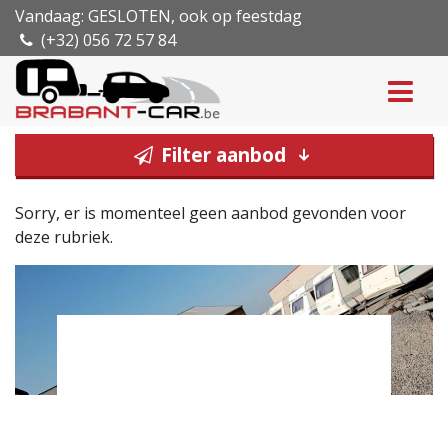
Vandaag: GESLOTEN, ook op feestdag
(+32) 056 72 57 84
Filter aanbod
Sorry, er is momenteel geen aanbod gevonden voor
deze rubriek.