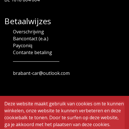
Betaalwijzes
Overschrijving
Bancontact (e.a.)
Payconiq
Contante betaling
_______________________
brabant-car@outlook.com
Deze website maakt gebruik van cookies om te kunnen
Tijdens de algemene verlof-periode
winkelen, onze website te kunnen verbeteren en deze
van
20 juli tot en met 8 augustus ,
cookiebalk te tonen. Door te surfen op deze website,
op MAANDAG , WOENSDAG en VRIJDAG :
ga je akkoord met het plaatsen van deze cookies.