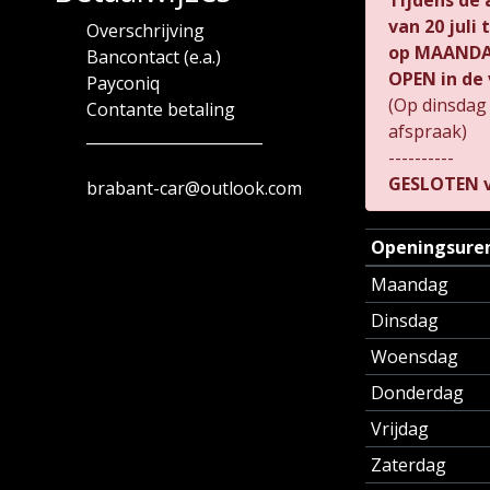
Tijdens de
van
20 juli
Overschrijving
op MAANDAG
Bancontact (e.a.)
OPEN in de 
Payconiq
(Op dinsdag
Contante betaling
afspraak)
_______________________
----------
GESLOTEN v
brabant-car@outlook.com
Openingsure
Maandag
Dinsdag
Woensdag
Donderdag
Vrijdag
Zaterdag