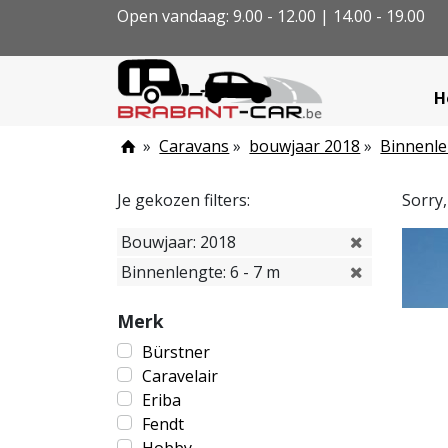
Open vandaag: 9.00 - 12.00 | 14.00 - 19.00
H
»
Caravans
»
bouwjaar 2018
»
Binnenle
Je gekozen filters:
Sorry
Bouwjaar: 2018
Binnenlengte: 6 - 7 m
Merk
Bürstner
Caravelair
Eriba
Fendt