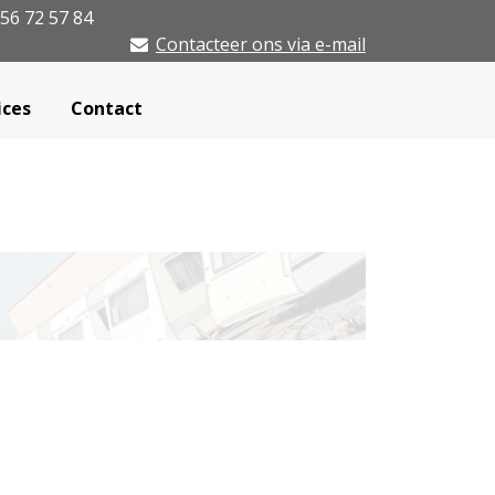
56 72 57 84
Contacteer ons via e-mail
ices
Contact