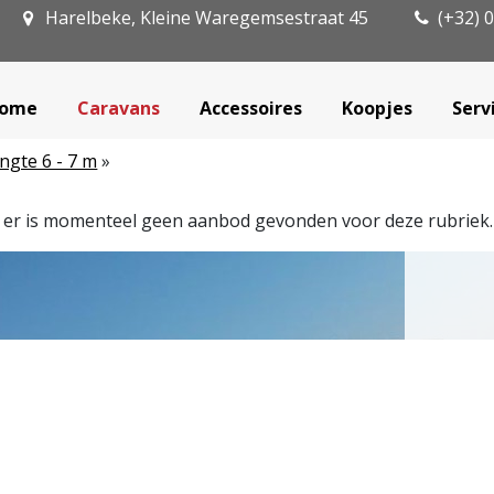
Harelbeke, Kleine Waregemsestraat 45
(+32) 0
ome
Caravans
Accessoires
Koopjes
Serv
ngte 6 - 7 m
»
, er is momenteel geen aanbod gevonden voor deze rubriek.