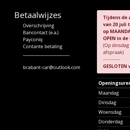
Betaalwijzes
Tijdens de
van
20 juli
Overschrijving
op MAANDAG
Bancontact (e.a.)
OPEN in de 
Payconiq
(Op dinsdag
Contante betaling
afspraak)
_______________________
----------
GESLOTEN v
brabant-car@outlook.com
Openingsure
Maandag
Dinsdag
Woensdag
Donderdag