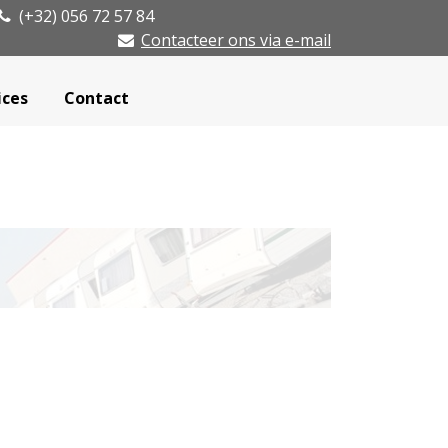
(+32) 056 72 57 84
Contacteer ons via e-mail
ices
Contact