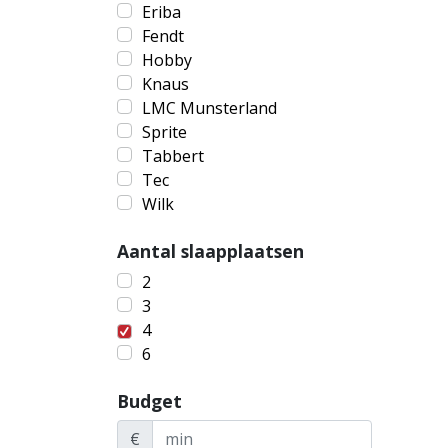
Eriba
Fendt
Hobby
Knaus
LMC Munsterland
Sprite
Tabbert
Tec
Wilk
Aantal slaapplaatsen
2
3
4
6
Budget
€