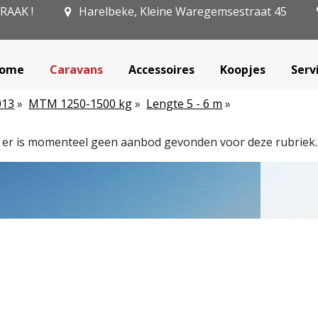
PRAAK !
Harelbeke, Kleine Waregemsestraat 45
ome
Caravans
Accessoires
Koopjes
Serv
013
»
MTM 1250-1500 kg
»
Lengte 5 - 6 m
»
, er is momenteel geen aanbod gevonden voor deze rubriek.