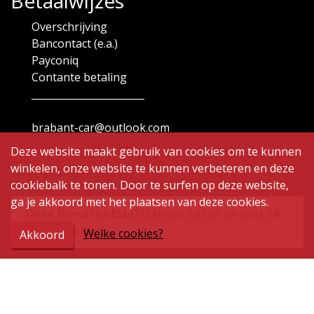
Betaalwijzes
Overschrijving
Bancontact (e.a.)
Payconiq
Contante betaling
_______________________
brabant-car@outlook.com
Deze website maakt gebruik van cookies om te kunnen
winkelen, onze website te kunnen verbeteren en deze
cookiebalk te tonen. Door te surfen op deze website,
ga je akkoord met het plaatsen van deze cookies.
Onze firma is GESLOTEN van 14 tot en met 18
augustus !!!
Welke cookies?
Akkoord
Openingsuren
Maandag
9.00 - 12.00 | 14.00 - 19.00