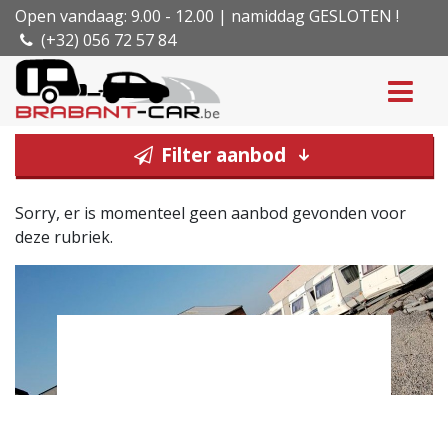
Open vandaag: 9.00 - 12.00 | namiddag GESLOTEN !
(+32) 056 72 57 84
Filter aanbod
Sorry, er is momenteel geen aanbod gevonden voor
deze rubriek.