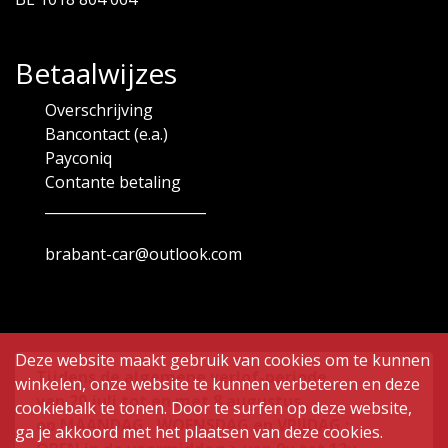
Betaalwijzes
Overschrijving
Bancontact (e.a.)
Payconiq
Contante betaling
_______________________
brabant-car@outlook.com
Deze website maakt gebruik van cookies om te kunnen
Tijdens de algemene verlof-periode
winkelen, onze website te kunnen verbeteren en deze
van
20 juli tot en met 8 augustus ,
cookiebalk te tonen. Door te surfen op deze website,
op MAANDAG , WOENSDAG en VRIJDAG :
ga je akkoord met het plaatsen van deze cookies.