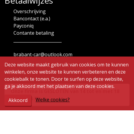
Betaalwijzes
Overschrijving
Bancontact (e.a.)
Payconiq
Contante betaling
_______________________
brabant-car@outlook.com
Deze website maakt gebruik van cookies om te kunnen
winkelen, onze website te kunnen verbeteren en deze
cookiebalk te tonen. Door te surfen op deze website,
ga je akkoord met het plaatsen van deze cookies.
Onze firma is GESLOTEN van 14 tot en met 18
augustus !!!
Welke cookies?
Akkoord
Openingsuren
Maandag
9.00 - 12.00 | 14.00 - 19.00