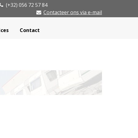
(+32) 056 72 57 84
Contacteer ons via e-mail
ices
Contact