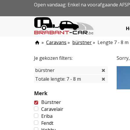
Open vandaag: Enkel na voorafgaande AFS
H
»
Caravans
»
bürstner
»
Lengte 7 - 8 m
Je gekozen filters:
Sorry
bürstner
Totale lengte: 7 - 8 m
Merk
Bürstner
Caravelair
Eriba
Fendt