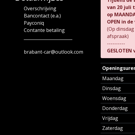
Tijdens de
van
20 juli
Overschrijving
op MAANDAG
Bancontact (e.a.)
OPEN in de 
Payconiq
(Op dinsdag
Contante betaling
afspraak)
_______________________
----------
GESLOTEN v
brabant-car@outlook.com
Openingsure
Maandag
Dinsdag
Woensdag
Donderdag
Vrijdag
Zaterdag