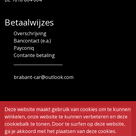
Betaalwijzes
Overschrijving
Bancontact (e.a.)
Payconiq
Contante betaling
_______________________
brabant-car@outlook.com
Deze website maakt gebruik van cookies om te kunnen
Tijdens de algemene verlof-periode
winkelen, onze website te kunnen verbeteren en deze
van
20 juli tot en met 8 augustus ,
cookiebalk te tonen. Door te surfen op deze website,
op MAANDAG , WOENSDAG en VRIJDAG :
ga je akkoord met het plaatsen van deze cookies.