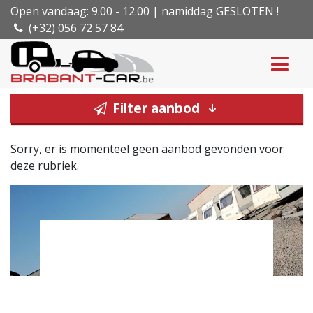
Open vandaag: 9.00 - 12.00 | namiddag GESLOTEN !
(+32) 056 72 57 84
Filter aanbod
Sorry, er is momenteel geen aanbod gevonden voor
deze rubriek.