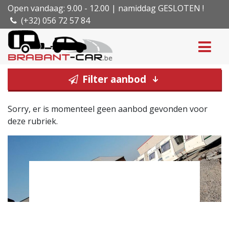
Open vandaag: 9.00 - 12.00 | namiddag GESLOTEN !
(+32) 056 72 57 84
Filter aanbod
Sorry, er is momenteel geen aanbod gevonden voor
deze rubriek.