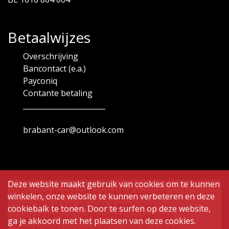
Betaalwijzes
Overschrijving
Bancontact (e.a.)
Payconiq
Contante betaling
_______________________
brabant-car@outlook.com
Deze website maakt gebruik van cookies om te kunnen
Tijdens de algemene verlof-periode
winkelen, onze website te kunnen verbeteren en deze
van
20 juli tot en met 8 augustus ,
cookiebalk te tonen. Door te surfen op deze website,
op MAANDAG , WOENSDAG en VRIJDAG :
ga je akkoord met het plaatsen van deze cookies.