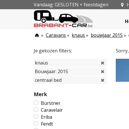
Vandaag: GESLOTEN + feestdagen
H
H
»
Caravans
»
knaus
»
bouwjaar 2015
»
Je gekozen filters:
Sorry
knaus
Bouwjaar: 2015
centraal bed
Merk
Bürstner
Caravelair
Eriba
Fendt