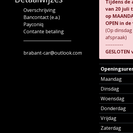
Tijdens de
van
20 juli
Overschrijving
op MAANDAG
Bancontact (e.a.)
OPEN in de 
Payconiq
(Op dinsdag
Contante betaling
afspraak)
_______________________
----------
GESLOTEN v
brabant-car@outlook.com
Openingsure
Maandag
Dinsdag
Woensdag
Donderdag
Vrijdag
Zaterdag