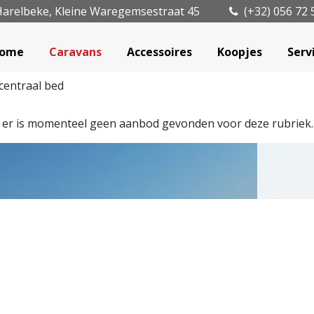
arelbeke, Kleine Waregemsestraat 45
(+32) 056 72 
ome
Caravans
Accessoires
Koopjes
Serv
centraal bed
, er is momenteel geen aanbod gevonden voor deze rubriek.