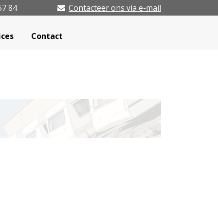
57 84
Contacteer ons via e-mail
ices
Contact