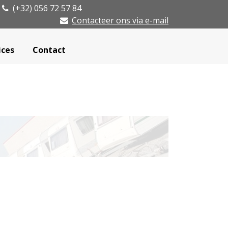
(+32) 056 72 57 84
Contacteer ons via e-mail
ices
Contact