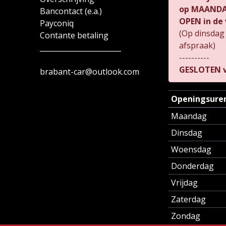
op MAANDAG
Bancontact (e.a.)
OPEN in de 
Payconiq
(Op dinsdag
Contante betaling
afspraak)
_______________________
----------
GESLOTEN v
brabant-car@outlook.com
Openingsure
Maandag
Dinsdag
Woensdag
Donderdag
Vrijdag
Zaterdag
Zondag