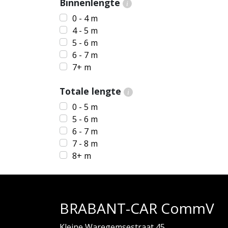
Binnenlengte
i
0 - 4 m
4 - 5 m
5 - 6 m
6 - 7 m
7+ m
Totale lengte
i
0 - 5 m
5 - 6 m
6 - 7 m
7 - 8 m
8+ m
BRABANT-CAR CommV
Kleine Waregemsestraat 45