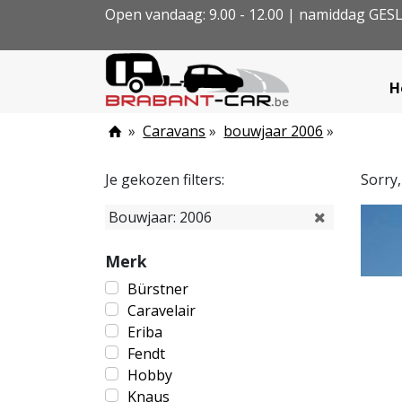
Open vandaag: 9.00 - 12.00 | namiddag GE
H
»
Caravans
»
bouwjaar 2006
»
Je gekozen filters:
Sorry
Bouwjaar: 2006
Merk
Bürstner
Caravelair
Eriba
Fendt
Hobby
Knaus