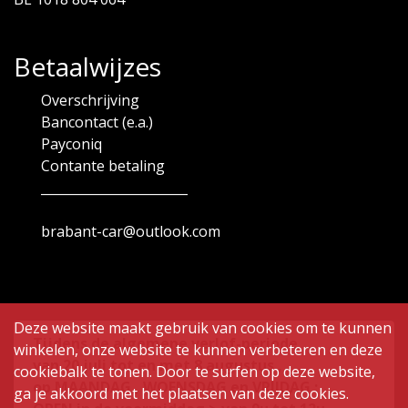
Betaalwijzes
Overschrijving
Bancontact (e.a.)
Payconiq
Contante betaling
_______________________
brabant-car@outlook.com
Deze website maakt gebruik van cookies om te kunnen
Tijdens de algemene verlof-periode
winkelen, onze website te kunnen verbeteren en deze
van
20 juli tot en met 8 augustus ,
cookiebalk te tonen. Door te surfen op deze website,
op MAANDAG , WOENSDAG en VRIJDAG :
ga je akkoord met het plaatsen van deze cookies.