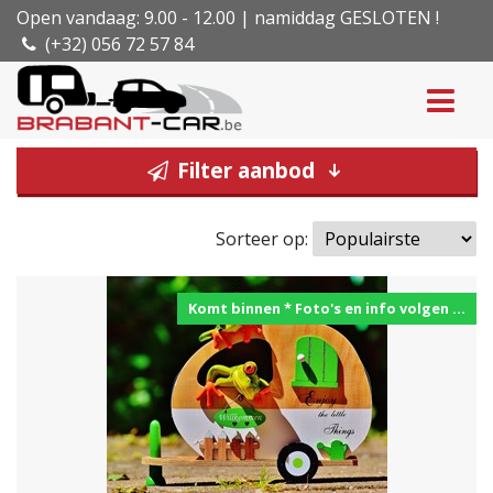
Open vandaag: 9.00 - 12.00 | namiddag GESLOTEN !
(+32) 056 72 57 84
Filter aanbod
Sorteer op:
Komt binnen * Foto's en info volgen ...