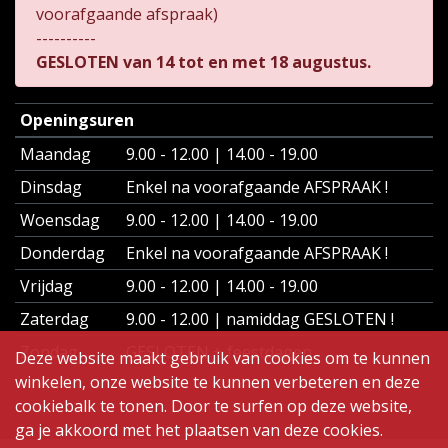
voorafgaande afspraak)
----------
GESLOTEN van 14 tot en met 18 augustus.
Openingsuren
Maandag
9.00 - 12.00 | 14.00 - 19.00
Dinsdag
Enkel na voorafgaande AFSPRAAK !
Woensdag
9.00 - 12.00 | 14.00 - 19.00
Donderdag
Enkel na voorafgaande AFSPRAAK !
Vrijdag
9.00 - 12.00 | 14.00 - 19.00
Zaterdag
9.00 - 12.00 | namiddag GESLOTEN !
Zondag
GESLOTEN + feestdagen
Deze website maakt gebruik van cookies om te kunnen
winkelen, onze website te kunnen verbeteren en deze
cookiebalk te tonen. Door te surfen op deze website,
ga je akkoord met het plaatsen van deze cookies.