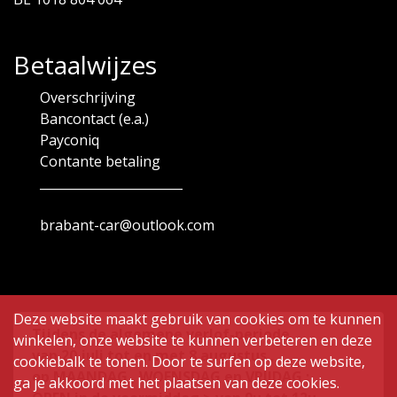
Betaalwijzes
Overschrijving
Bancontact (e.a.)
Payconiq
Contante betaling
_______________________
brabant-car@outlook.com
Deze website maakt gebruik van cookies om te kunnen
Tijdens de algemene verlof-periode
winkelen, onze website te kunnen verbeteren en deze
van
20 juli tot en met 8 augustus ,
cookiebalk te tonen. Door te surfen op deze website,
op MAANDAG , WOENSDAG en VRIJDAG :
ga je akkoord met het plaatsen van deze cookies.