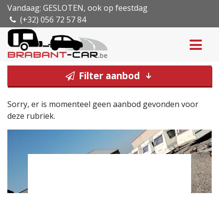
Vandaag: GESLOTEN, ook op feestdag
(+32) 056 72 57 84
Filter aanbod
Sorry, er is momenteel geen aanbod gevonden voor
deze rubriek.