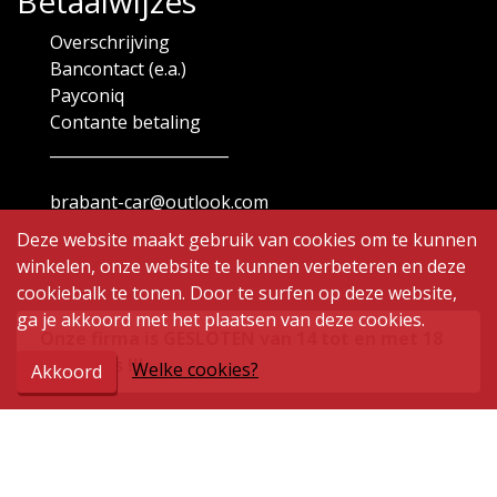
Betaalwijzes
Overschrijving
Bancontact (e.a.)
Payconiq
Contante betaling
_______________________
brabant-car@outlook.com
Deze website maakt gebruik van cookies om te kunnen
winkelen, onze website te kunnen verbeteren en deze
cookiebalk te tonen. Door te surfen op deze website,
ga je akkoord met het plaatsen van deze cookies.
Onze firma is GESLOTEN van 14 tot en met 18
augustus !!!
Welke cookies?
Akkoord
Openingsuren
Maandag
9.00 - 12.00 | 14.00 - 19.00