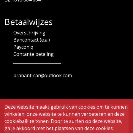
Betaalwijzes
Overschrijving
Bancontact (e.a.)
Payconiq
Contante betaling
_______________________
brabant-car@outlook.com
Deze website maakt gebruik van cookies om te kunnen
Tijdens de algemene verlof-periode
winkelen, onze website te kunnen verbeteren en deze
van
20 juli tot en met 8 augustus ,
cookiebalk te tonen. Door te surfen op deze website,
op MAANDAG , WOENSDAG en VRIJDAG :
ga je akkoord met het plaatsen van deze cookies.