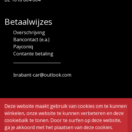
Betaalwijzes
Overschrijving
Bancontact (e.a.)
Payconiq
Contante betaling
_______________________
brabant-car@outlook.com
Deze website maakt gebruik van cookies om te kunnen
Tijdens de algemene verlof-periode
winkelen, onze website te kunnen verbeteren en deze
van
20 juli tot en met 8 augustus ,
cookiebalk te tonen. Door te surfen op deze website,
op MAANDAG , WOENSDAG en VRIJDAG :
ga je akkoord met het plaatsen van deze cookies.