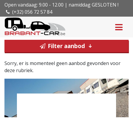
Open vandaag: 9.00 - 12.00 | namiddag GESLOTEN !
(+32) 056 72 57 84
Filter aanbod
Sorry, er is momenteel geen aanbod gevonden voor
deze rubriek.