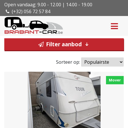
Open vandaag: 9.00 - 12.00 | 14.00 - 19.00
(+32) 056 72 57 84
Filter aanbod
Sorteer op:
Mover