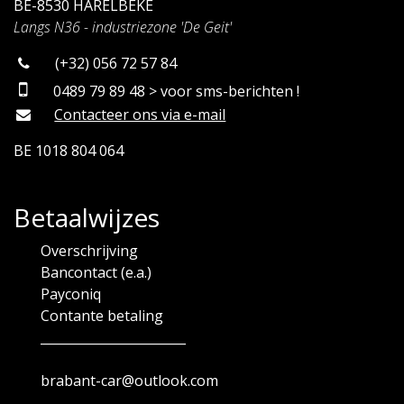
BE-8530 HARELBEKE
Langs N36 - industriezone 'De Geit'
(+32) 056 72 57 84
0489 79 89 48 > voor sms-berichten !
Contacteer ons via e-mail
BE 1018 804 064
Betaalwijzes
Overschrijving
Bancontact (e.a.)
Payconiq
Contante betaling
_______________________
brabant-car@outlook.com