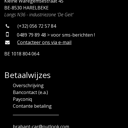
Kleine Waregemsestraat 45
BE-8530 HARELBEKE
Langs N36 - industriezone 'De Geit'
(+32) 056 72 57 84
0489 79 89 48 > voor sms-berichten !
Contacteer ons via e-mail
BE 1018 804 064
Betaalwijzes
Overschrijving
Bancontact (e.a.)
Payconiq
Contante betaling
_______________________
brabant-car@outlook.com