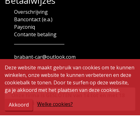
Betaalwijzes
Overschrijving
Bancontact (e.a.)
Payconiq
Contante betaling
_______________________
brabant-car@outlook.com
Deze website maakt gebruik van cookies om te kunnen
winkelen, onze website te kunnen verbeteren en deze
cookiebalk te tonen. Door te surfen op deze website,
ga je akkoord met het plaatsen van deze cookies.
Onze firma is GESLOTEN van 14 tot en met 18
augustus !!!
Welke cookies?
Akkoord
Openingsuren
Maandag
9.00 - 12.00 | 14.00 - 19.00