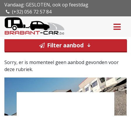
Vandaag: GESLOTEN, ook op feestdag
(+32) 056 72 57 84
Filter aanbod
Sorry, er is momenteel geen aanbod gevonden voor
deze rubriek.